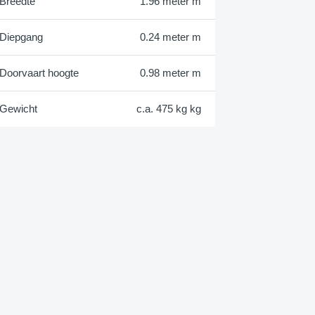
Breedte
1.96 meter m
Diepgang
0.24 meter m
Doorvaart hoogte
0.98 meter m
Gewicht
c.a. 475 kg kg