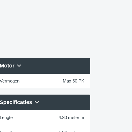
Motor
Vermogen
Max 60 PK
Specificaties
Lengte
4.80 meter m