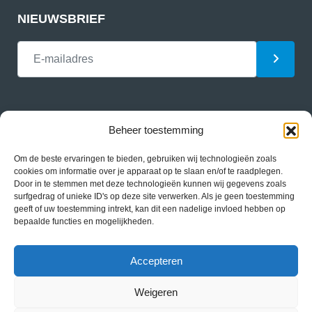
NIEUWSBRIEF
Beheer toestemming
Om de beste ervaringen te bieden, gebruiken wij technologieën zoals
Privacy
cookies om informatie over je apparaat op te slaan en/of te raadplegen.
Door in te stemmen met deze technologieën kunnen wij gegevens zoals
Nieuws
surfgedrag of unieke ID's op deze site verwerken. Als je geen toestemming
geeft of uw toestemming intrekt, kan dit een nadelige invloed hebben op
bepaalde functies en mogelijkheden.
Contact
Cookiebeleid (EU)
Accepteren
Weigeren
© 2026 - Heemhorst Watersport B.V.