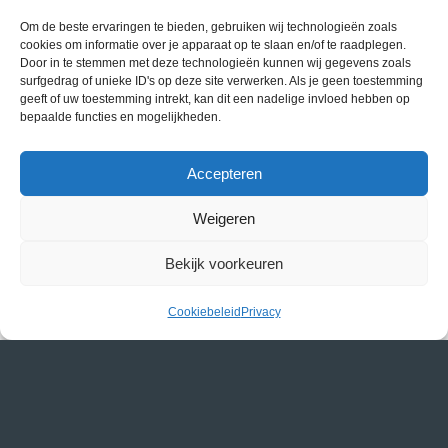
Om de beste ervaringen te bieden, gebruiken wij technologieën zoals
cookies om informatie over je apparaat op te slaan en/of te raadplegen.
Door in te stemmen met deze technologieën kunnen wij gegevens zoals
surfgedrag of unieke ID's op deze site verwerken. Als je geen toestemming
geeft of uw toestemming intrekt, kan dit een nadelige invloed hebben op
bepaalde functies en mogelijkheden.
Accepteren
Weigeren
Bekijk voorkeuren
ProFa Clean
Cookiebeleid
Privacy
Sinds kort zijn wij dealer geworden van de ProFa
Clean schoonmaakproducten. Deze producten hebben
wij…
LEES MEER