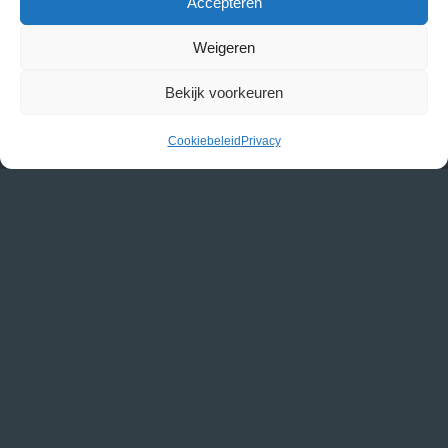
Accepteren
Weigeren
Home
Bekijk voorkeuren
Aanbod
Cookiebeleid
Privacy
Over ons
Refit
Waydoo
Flexiteek
Winterstalling
Webshop